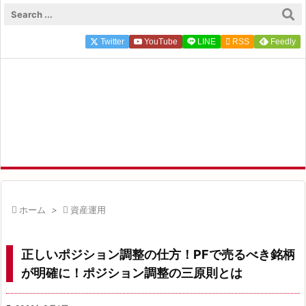

メニュ
Twitter
YouTube
LINE

RSS
Feedly

サイド
FP ZEROのFIRE×投資実録

前へ
FIRE達成FP ZEROが実体験にもとづく一次情報を発信中

次へ

検索

ホーム
>

資産運用
正しいポジション調整の仕方！PFで売るべき銘柄
が明確に！ポジション調整の三原則とは