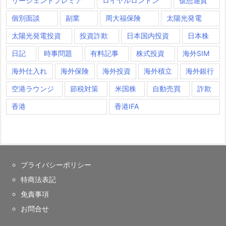
リージェントプレミア
ロイヤルロンドン
仮想通貨
個別面談
副業
周大福保険
太陽光発電
太陽光発電投資
投資詐欺
日本国内投資
日本株
日記
時事問題
有料記事
株式投資
海外SIM
海外仕入れ
海外保険
海外投資
海外積立
海外銀行
空港ラウンジ
節税対策
米国株
自動売買
詐欺
香港
香港IFA
プライバシーポリシー
特商法表記
免責事項
お問合せ