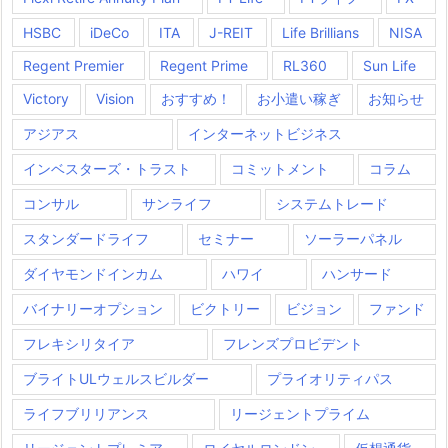
HSBC
iDeCo
ITA
J-REIT
Life Brillians
NISA
Regent Premier
Regent Prime
RL360
Sun Life
Victory
Vision
おすすめ！
お小遣い稼ぎ
お知らせ
アジアス
インターネットビジネス
インベスターズ・トラスト
コミットメント
コラム
コンサル
サンライフ
システムトレード
スタンダードライフ
セミナー
ソーラーパネル
ダイヤモンドインカム
ハワイ
ハンサード
バイナリーオプション
ビクトリー
ビジョン
ファンド
フレキシリタイア
フレンズプロビデント
ブライトULウェルスビルダー
プライオリティパス
ライフブリリアンス
リージェントプライム