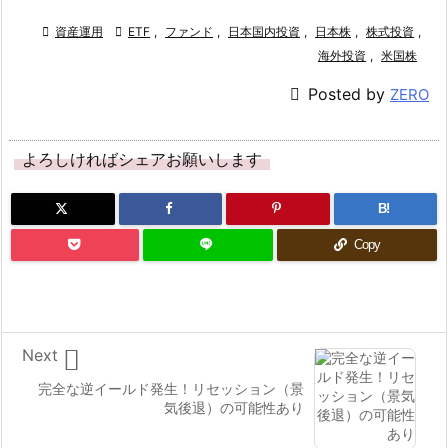

資産運用

ETF
,
ファンド
,
日本国内投資
,
日本株
,
株式投資
,
海外投資
,
米国株

Posted by
ZERO
よろしければシェアお願いします
B!
Copy

Next
完全な逆イールド発生！リセッション（景
気後退）の可能性あり