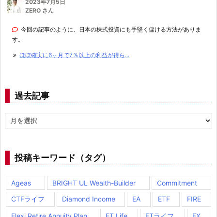
2023年7月5日
ZERO さん
今回の記事のように、日本の株式投資にも手堅く儲ける方法がありま
す。
ほぼ確実に6ヶ月で7％以上の利益が得ら...
過去記事
過
去
記
事
投稿キーワード（タグ）
Ageas
BRIGHT UL Wealth-Builder
Commitment
CTFライフ
Diamond Income
EA
ETF
FIRE
Flexi Retire Annuity Plan
FT Life
FTライフ
FX