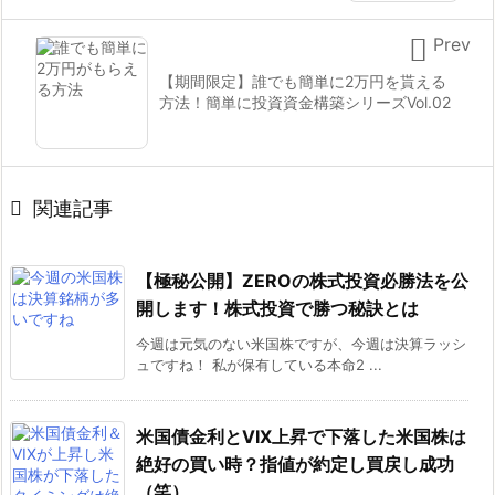

Prev
【期間限定】誰でも簡単に2万円を貰える
方法！簡単に投資資金構築シリーズVol.02

関連記事
【極秘公開】ZEROの株式投資必勝法を公
開します！株式投資で勝つ秘訣とは
今週は元気のない米国株ですが、今週は決算ラッシ
ュですね！ 私が保有している本命2 ...
米国債金利とVIX上昇で下落した米国株は
絶好の買い時？指値が約定し買戻し成功
（笑）