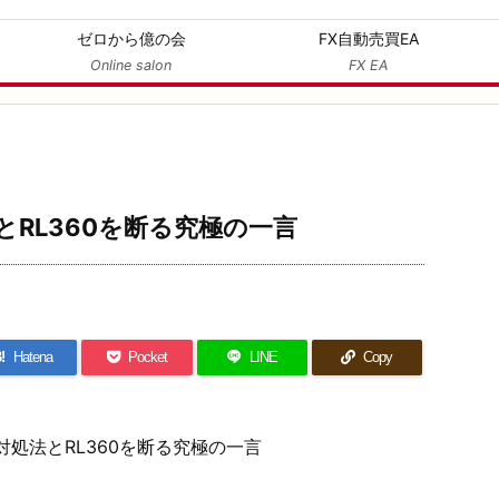
ゼロから億の会
FX自動売買EA
Online salon
FX EA
とRL360を断る究極の一言
!
Hatena
Pocket
LINE
Copy