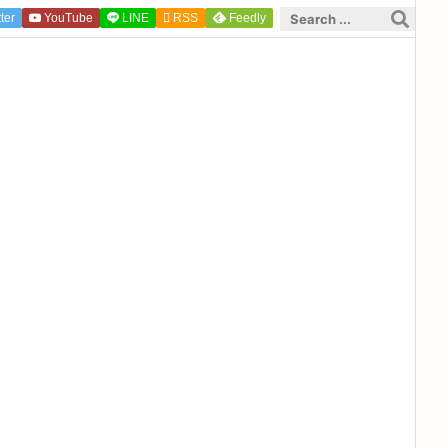
ter
YouTube
LINE

RSS
Feedly