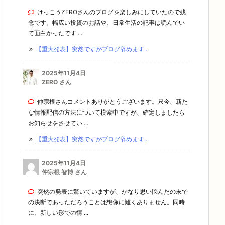
けっこうZEROさんのブログを楽しみにしていたので残
念です。幅広い投資のお話や、日常生活の記事は読んでい
て面白かったです ...
【重大発表】突然ですがブログ辞めます...
2025年11月4日
ZERO さん
仲宗根さんコメントありがとうございます。只今、新た
な情報配信の方法について模索中ですが、確定しましたら
お知らせをさせてい ...
【重大発表】突然ですがブログ辞めます...
2025年11月4日
仲宗根 智博 さん
突然の発表に驚いていますが、かなり思い悩んだの末で
の決断であっただろうことは想像に難くありません。同時
に、新しい形での情 ...