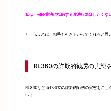
6
0
私は、保険業法に抵触する違法行為はしたくな
の
詐
欺
と、伝えれば、相手も引き下がってくれると思
的
勧
誘
の
RL360の詐欺的勧誘の実態
実
態
を
RL360など海外積立の詐欺的勧誘の実態をこ
暴
い！
露
中