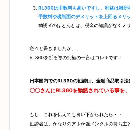
て
RL360は手数料も高いですし、利益は雑
断
手数料や税制面のデメリットを上回るメリ
る
勧誘者のほとんどは、税金の知識がなくメ
際
の
色々と書きましたが、、
魔
RL360を断る際の究極の一言はコレ↓です！
法
の
言
日本国内でのRL360の勧誘は、金融商品取引
葉
〇〇さんにRL360を勧誘されている事を
3.
R
L
もし、これを伝えても食い下がられたら・・
3
勧誘者は、かなりのアホか強メンタルの持ち主