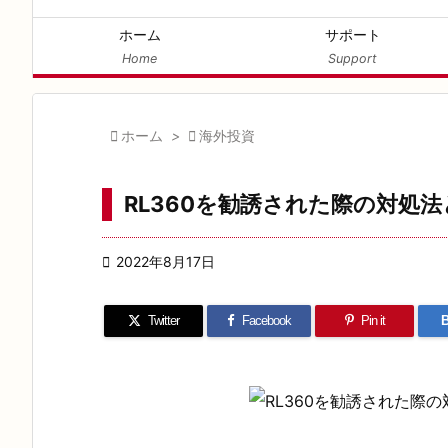
ホーム
サポート
Home
Support

ホーム
>

海外投資
RL360を勧誘された際の対処法

2022年8月17日
Twitter
Facebook
Pin it
B