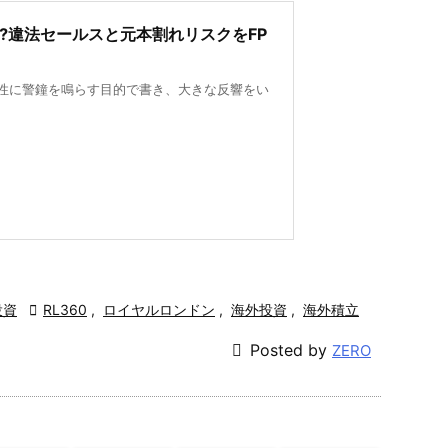
険⁉違法セールスと元本割れリスクをFP
険性に警鐘を鳴らす目的で書き、大きな反響をい
投資

RL360
,
ロイヤルロンドン
,
海外投資
,
海外積立

Posted by
ZERO