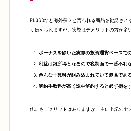
6
0
は
RL360など海外積立と言われる商品を勧誘さ
メ
り伝えられますが、実際はデメリットの方が多
リ
ッ
ボーナスを除いた実際の投資通貨ベースで
ト
よ
利益は雑所得となるので税制面で一番不利
り
色んな手数料が組み込まれていて割高であ
デ
解約手数料が高く途中解約すると必ず損を
メ
リ
ッ
他にもデメリットはありますが、主に上記の4
ト
が