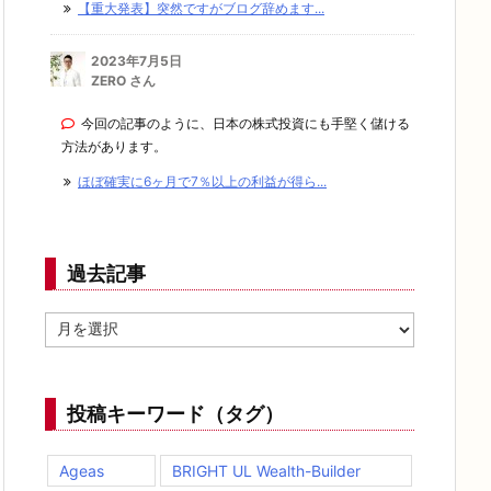
【重大発表】突然ですがブログ辞めます...
2023年7月5日
ZERO さん
今回の記事のように、日本の株式投資にも手堅く儲ける
方法があります。
ほぼ確実に6ヶ月で7％以上の利益が得ら...
過去記事
過
去
記
事
投稿キーワード（タグ）
Ageas
BRIGHT UL Wealth-Builder