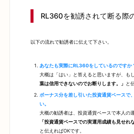
多
い
RL360を勧誘されて断る際
商
品
2.
以下の流れで勧誘者に伝えて下さい。
R
L
あなたも実際にRL360をしているのですか
3
大概は「はい」と答えると思いますが、も
6
葉は信用できないのでお断りします。」
と
0
ボーナス分を差し引いた投資通貨ベースで
を
い。
勧
大概の勧誘者は、投資通貨ベースで本人の
誘
「投資通貨ベースでの実運用成績も見せれ
さ
と伝えればOKです。
れ