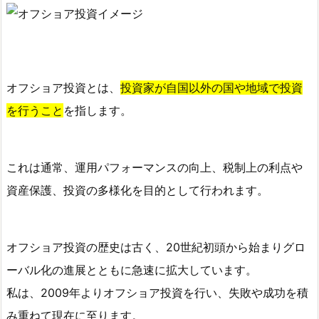
資
と
は
2.
オフショア投資とは、
投資家が自国以外の国や地域で投資
オ
フ
を行うこと
を指します。
シ
ョ
ア
これは通常、運用パフォーマンスの向上、税制上の利点や
投
資産保護、投資の多様化を目的として行われます。
資
の
メ
オフショア投資の歴史は古く、20世紀初頭から始まりグロ
リ
ーバル化の進展とともに急速に拡大しています。
ッ
私は、2009年よりオフショア投資を行い、失敗や成功を積
ト
み重ねて現在に至ります。