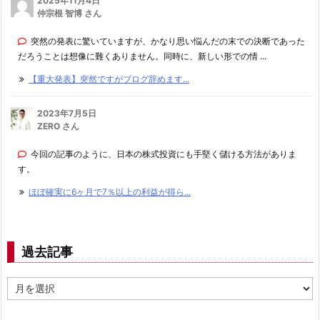
2025年11月4日
仲宗根 智博 さん
突然の発表に驚いていますが、かなり思い悩んだの末での決断であった
だろうことは想像に難くありません。同時に、新しい形での情 ...
【重大発表】突然ですがブログ辞めます...
2023年7月5日
ZERO さん
今回の記事のように、日本の株式投資にも手堅く儲ける方法がありま
す。
ほぼ確実に6ヶ月で7％以上の利益が得ら...
過去記事
過
去
記