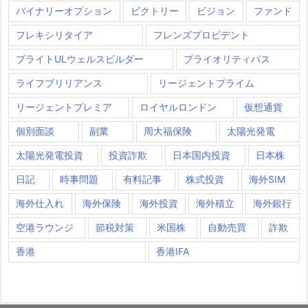
バイナリーオプション
ビクトリー
ビジョン
ファンド
フレキシリタイア
フレンズプロビデント
ブライトULウェルスビルダー
プライオリティパス
ライフブリリアンス
リージェントプライム
リージェントプレミア
ロイヤルロンドン
仮想通貨
個別面談
副業
周大福保険
太陽光発電
太陽光発電投資
投資詐欺
日本国内投資
日本株
日記
時事問題
有料記事
株式投資
海外SIM
海外仕入れ
海外保険
海外投資
海外積立
海外銀行
空港ラウンジ
節税対策
米国株
自動売買
詐欺
香港
香港IFA