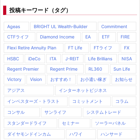
事
投稿キーワード（タグ）
Ageas
BRIGHT UL Wealth-Builder
Commitment
CTFライフ
Diamond Income
EA
ETF
FIRE
Flexi Retire Annuity Plan
FT Life
FTライフ
FX
HSBC
iDeCo
ITA
J-REIT
Life Brillians
NISA
Regent Premier
Regent Prime
RL360
Sun Life
Victory
Vision
おすすめ！
お小遣い稼ぎ
お知らせ
アジアス
インターネットビジネス
インベスターズ・トラスト
コミットメント
コラム
コンサル
サンライフ
システムトレード
スタンダードライフ
セミナー
ソーラーパネル
ダイヤモンドインカム
ハワイ
ハンサード