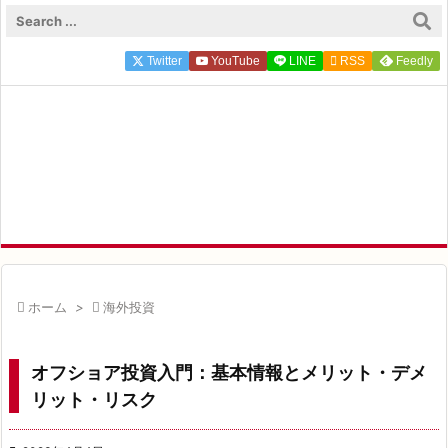

メニュ
Twitter
YouTube
LINE

RSS
Feedly

サイド
FP ZEROのFIRE×投資実録

前へ
FIRE達成FP ZEROが実体験にもとづく一次情報を発信中

次へ

検索

ホーム
>

海外投資
オフショア投資入門：基本情報とメリット・デメ
リット・リスク