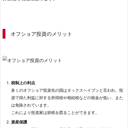
3.
オ
フ
シ
ョ
オフショア投資のメリット
ア
投
資
の
デ
メ
リ
税制上の利点
ッ
多くのオフショア投資先の国はタックスヘイブンと言われ、投
ト
資で得た利益に対する所得税や相続税などの税金が低い、また
は免除されています。
4.
これにより投資家は節税を図ることができます。
オ
資産保護
フ