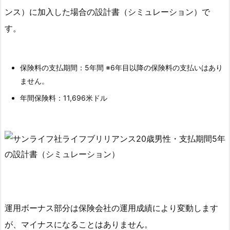
ー
ンス）に加入した場合の設計書（シミュレーション）で
シ
す。
ョ
ン
3.
保険料の支払期間：5年間 ※6年目以降の保険料の支払いはあり
3.
ません。
４
年間保険料：11,696米ドル
０
歳
男
性
の
サ
ン
ラ
運用ボーナス部分は保険会社の運用成績により変動します
イ
が、マイナスになることはありません。
フ