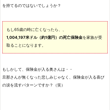
イ
を持てるのではないでしょうか？
フ
ブ
リ
もし65歳の時に亡くなったら、、
リ
ア
1,004,197米ドル（約1億円）の死亡保険金
を家族が受
ン
取ることになります。
ス
の
シ
ミ
もしかして、保険金が入る奥さんは・・
ュ
旦那さんが無くなった悲しみじゃなく、保険金が入る喜び
レ
の涙を流すパターンですか？（笑）
ー
シ
ョ
ン