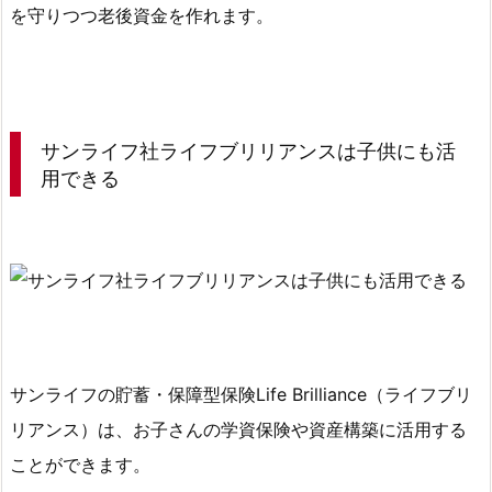
ア
を守りつつ老後資金を作れます。
ン
ス
の
加
入
サンライフ社ライフブリリアンスは子供にも活
契
用できる
約
に
必
要
な
も
の
サンライフの貯蓄・保障型保険Life Brilliance（ライフブリ
8.
リアンス）は、お子さんの学資保険や資産構築に活用する
1.
ことができます。
受