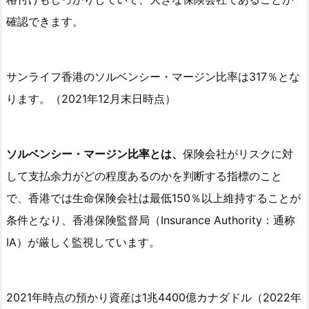
n
確認できます。
c
e
（ラ
サンライフ香港のソルベンシー・マージン比率は317％
とな
イ
ります。（2021年12月末日時点）
フ
ブ
リ
ソルベンシー・マージン比率とは、
保険会社がリスクに対
リ
して支払余力がどの程度あるのかを判断する指標のこと
ア
ン
で、香港では生命保険会社は最低150％以上維持することが
ス）
条件となり、香港保険監督局（Insurance Authority：通称
の
IA）が厳しく監視しています。
概
要
3.
2021年時点の預かり資産は1兆4400億カナダドル（2022年
サ