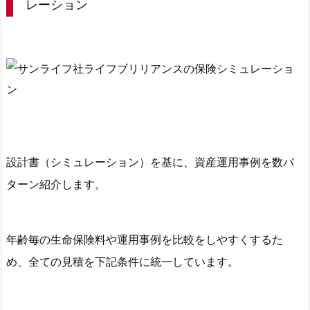
レーション
ュ
レ
ー
シ
ョ
ン
3.
2.
設計書（シミュレーション）を基に、資産運用事例を数パ
３
０
ターン紹介します。
歳
男
性
年齢毎の生命保険料や運用事例を比較をしやすくするた
の
め、
全ての見積を下記条件に統一しています。
サ
ン
ラ