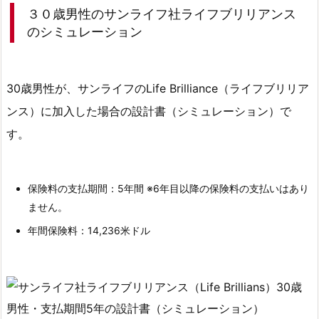
３０歳男性のサンライフ社ライフブリリアンス
4.
のシミュレーション
サ
ン
ラ
30歳男性が、サンライフのLife Brilliance（ライフブリリア
イ
ンス）に加入した場合の設計書（シミュレーション）で
フ
社
す。
ラ
イ
フ
保険料の支払期間：5年間 ※6年目以降の保険料の支払いはあり
ブ
ません。
リ
年間保険料：14,236米ドル
リ
ア
ン
ス
は