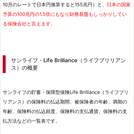
10月のレートで日本円換算すると155兆円）と、
日本の国家
ン
予算の100兆円の1.5倍にもなり財務基盤もしっかりしてい
ラ
る保険会社と言えます。
イ
フ
社
ラ
イ
サンライフ・Life Brilliance（ライフブリリアン
フ
ス）の概要
ブ
リ
リ
サンライフの貯蓄・保障型保険Life Brilliance（ライフブリ
ア
ン
リアンス）の保険料の払込期間、被保険者の年齢、満期の
ス
年齢、保険料の払込頻度、保険料の支払通貨、保険料の支
の
払方法などの一覧表です。
保
険