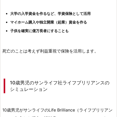
益
者
大学の入学資金を作るなど、学資保険として活用
が
契
マイホーム購入や独立開業（起業）資金を作る
約
子供を確実に億万長者にすることも
者
（保
険
死亡のことは考えず利益重視で保険を活用します。
名
義
人）
と
10歳男児のサンライフ社ライフブリリアンスの
異
シミュレーション
な
る
場
10歳男児がサンライフのLife Brilliance（ライフブリリアン
合