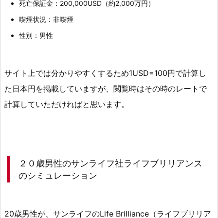
死亡保証金：200,000USD（約2,000万円）
イ
喫煙状況：非喫煙
フ
性別：男性
社
ラ
イ
サイト上では分かりやすくするため1USD=100円で計算し
フ
ブ
た日本円を掲載していますが、閲覧時はその時のレートで
リ
計算していただければと思います。
リ
ア
ン
ス
２０歳男性のサンライフ社ライフブリリアンス
の
のシミュレーション
シ
ミ
ュ
20歳男性が、サンライフのLife Brilliance（ライフブリリア
レ