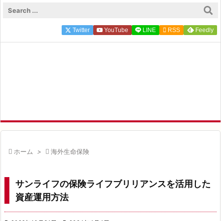

メニュ
Twitter
YouTube
LINE

RSS
Feedly

サイド
FP ZEROのFIRE×投資実録

前へ
FIRE達成FP ZEROが実体験にもとづく一次情報を発信中

次へ

検索

ホーム
>

海外生命保険
サンライフの保険ライフブリリアンスを活用した
資産運用方法