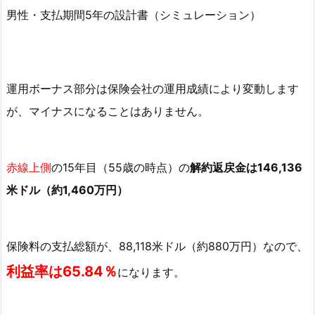
ー
シ
ョ
ン
運用ボーナス部分は保険会社の運用成績により変動します
5.
が、マイナスになることはありません。
サ
ン
ラ
赤線上側
の15年目（55歳の時点）の
解約返戻金は146,136
イ
フ
米ドル（約1,460万円）
社
ラ
イ
保険料の支払総額が、88,118米ドル（約880万円）なので、
フ
利益率は65.84％
になります。
ブ
リ
リ