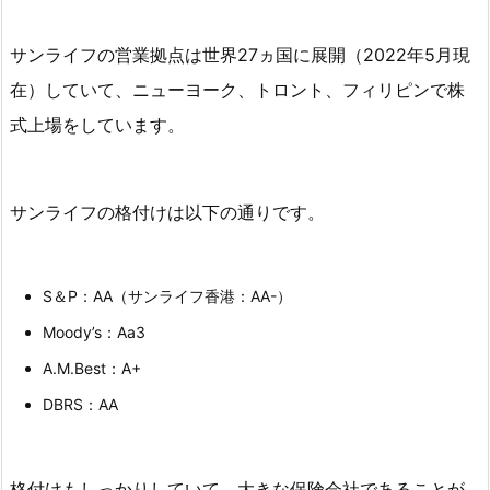
2.
サンライフの営業拠点は世界27ヵ国に展開（2022年5月現
サ
ン
在）していて、ニューヨーク、トロント、フィリピンで株
ラ
式上場をしています。
イ
フ・
L
サンライフの格付けは以下の通りです。
i
f
e
S＆P：AA（サンライフ香港：AA-）
B
Moody’s：Aa3
r
A.M.Best：A+
i
l
DBRS：AA
l
i
a
格付けもしっかりしていて、大きな保険会社であることが