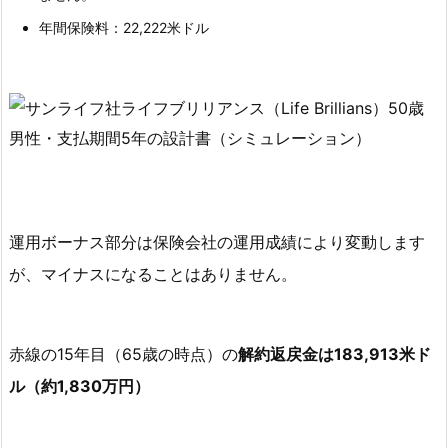
ン
年間保険料：22,222米ドル
ラ
イ
フ
社
ラ
イ
フ
ブ
リ
運用ボーナス部分は保険会社の運用成績により変動します
リ
が、マイナスになることはありません。
ア
ン
ス
赤線の15年目（65歳の時点）の
解約返戻金は183,913米ド
の
ル（約1,830万円）
加
入
契