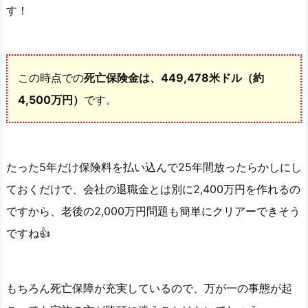
6.
す！
サ
ン
ラ
イ
この時点での
死亡保険金は、449,478米ドル（約
フ
4,500万円）
です。
社
ラ
イ
フ
たった5年だけ保険料を払い込んで25年間放ったらかしにし
ブ
ておくだけで、会社の退職金とは別に2,400万円を作れるの
リ
ですから、老後の2,000万円問題も簡単にクリアーできそう
リ
ですね👍
ア
ン
ス
もちろん死亡保障が充実しているので、万が一の事態が起
の
シ