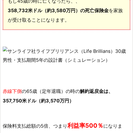
もし45歳の時に亡くなったら、、
サ
358,732米ドル（約3,580万円）の死亡保険金
を家族
ン
が受け取ることになります。
ラ
イ
フ
社
ラ
イ
フ
ブ
リ
赤線下側
の65歳（定年退職）の時の
解約返戻金は、
リ
ア
357,750米ドル（約3,570万円）
ン
ス
の
利益率500％
保険料支払総額の5倍、つまり
になりま
シ