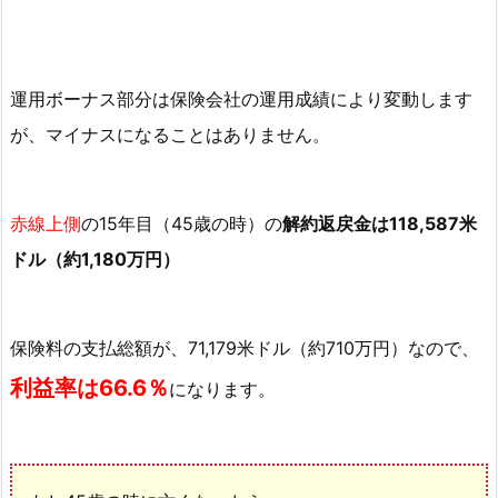
子
供
に
運用ボーナス部分は保険会社の運用成績により変動します
も
が、マイナスになることはありません。
活
用
で
赤線上側
の15年目（45歳の時）の
解約返戻金は118,587米
き
る
ドル（約1,180万円）
4.
1.
保険料の支払総額が、71,179米ドル（約710万円）なので、
1
0
利益率は66.6％
になります。
歳
男
児
の