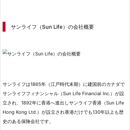
サ
ン
ラ
サンライフ（Sun Life）の会社概要
イ
フ
（S
u
n
L
i
f
サンライフは1865年（江戸時代末期）に建国前のカナダで
e）
サンライフフィナンシャル（Sun Life Financial Inc.）が設
の
立され、1892年に香港へ進出しサンライフ香港（Sun Life
会
Hong Kong Ltd.）が設立され
香港だけでも130年以上も歴
社
概
史のある保険会社
です。
要