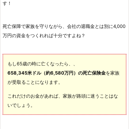
す！
ミ
ュ
レ
死亡保障で家族を守りながら、会社の退職金とは別に4,000
ー
万円の資金をつくれれば十分ですよね？
シ
ョ
ン
4.
もし65歳の時に亡くなったら、、
2.
658,345米ドル（約6,580万円）の死亡保険金
を家族
1
が受取ることになります。
歳
乳
これだけのお金があれば、家族が路頭に迷うことはな
児
いでしょう。
の
サ
ン
ラ