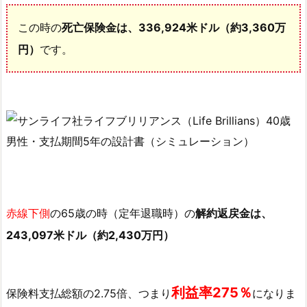
ア
この時の
死亡保険金は、336,924米ドル（約3,360万
ン
円）
です。
ス
加
入
の
メ
リ
ッ
ト
と
赤線下側
の65歳の時（定年退職時）の
解約返戻金は、
デ
メ
243,097米ドル（約2,430万円）
リ
ッ
ト
利益率275％
保険料支払総額の2.75倍、つまり
になりま