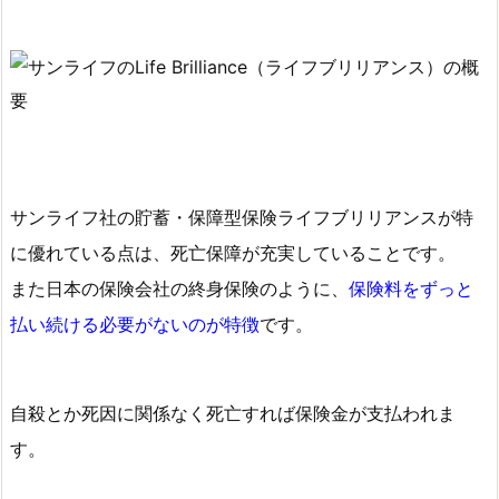
シ
ミ
ュ
レ
ー
シ
ョ
サンライフ社の貯蓄・保障型保険ライフブリリアンスが特
ン
に優れている点は、死亡保障が充実していることです。
3.
また日本の保険会社の終身保険のように、
保険料をずっと
1.
２
払い続ける必要がないのが特徴
です。
０
歳
男
自殺とか死因に関係なく死亡すれば保険金が支払われま
性
す。
の
サ