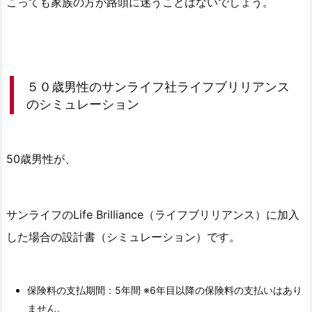
こっても家族の方が路頭に迷うことはないでしょう。
ミ
ュ
レ
ー
５０歳男性のサンライフ社ライフブリリアンス
シ
のシミュレーション
ョ
ン
を
50歳男性が、
取
寄
せ
サンライフのLife Brilliance（ライフブリリアンス）に加入
る
方
した場合の設計書（シミュレーション）です。
法
7.
保険料の支払期間：5年間 ※6年目以降の保険料の支払いはあり
サ
ません。