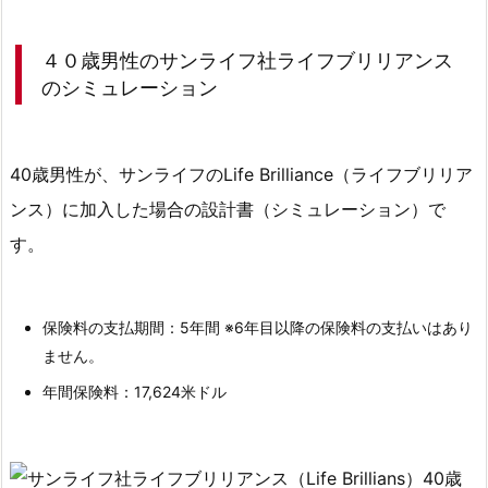
イ
フ
４０歳男性のサンライフ社ライフブリリアンス
社
のシミュレーション
ラ
イ
フ
40歳男性が、サンライフのLife Brilliance（ライフブリリア
ブ
ンス）に加入した場合の設計書（シミュレーション）で
リ
す。
リ
ア
ン
保険料の支払期間：5年間 ※6年目以降の保険料の支払いはあり
ス
ません。
の
年間保険料：17,624米ドル
シ
ミ
ュ
レ