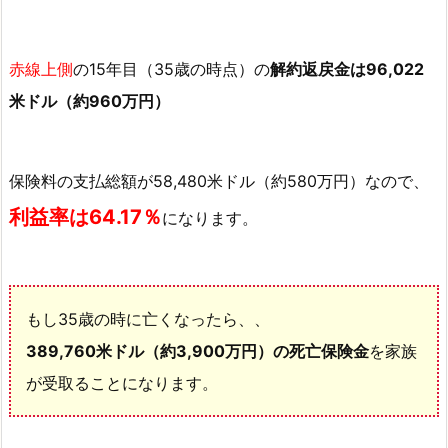
社
ラ
赤線上側
の15年目（35歳の時点）の
解約返戻金は96,022
イ
フ
米ドル（約960万円）
ブ
リ
リ
保険料の支払総額が58,480米ドル（約580万円）なので、
ア
利益率は64.17％
になります。
ン
ス
の
シ
もし35歳の時に亡くなったら、、
ミ
389,760米ドル（約3,900万円）の死亡保険金
を家族
ュ
が受取ることになります。
レ
ー
シ