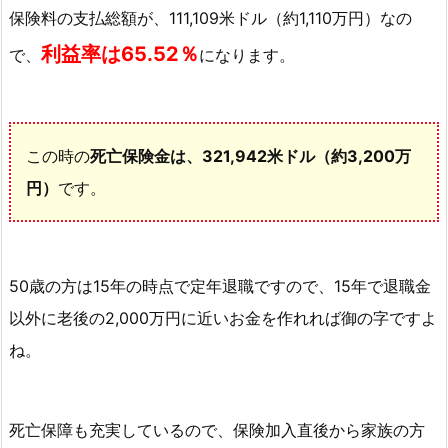
保険料の支払総額が、111,109米ドル（約1,110万円）なの
約
方
利益率は65.52％
で、
になります。
法
8.
サ
この時の
死亡保険金は、321,942米ドル（約3,200万
ン
円）
です。
ラ
イ
フ
社
50歳の方は15年の時点で定年退職ですので、15年で退職金
ラ
以外に老後の2,000万円に近いお金を作れれば御の字ですよ
イ
フ
ね。
ブ
リ
リ
死亡保障も充実しているので、保険加入直後から家族の方