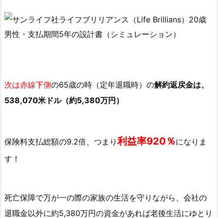
ョ
ン
3.
4.
５
０
次は赤線下側
の65歳の時（定年退職時）の
解約返戻金は、
歳
538,070米ドル（約5,380万円）
男
性
の
サ
利益率920％
保険料支払総額の9.2倍、つまり
になりま
ン
す！
ラ
イ
フ
死亡保障で万が一の際の家族の生活を守りながら、会社の
社
退職金以外に約5,380万円の資金があれば老後生活にゆとり
ラ