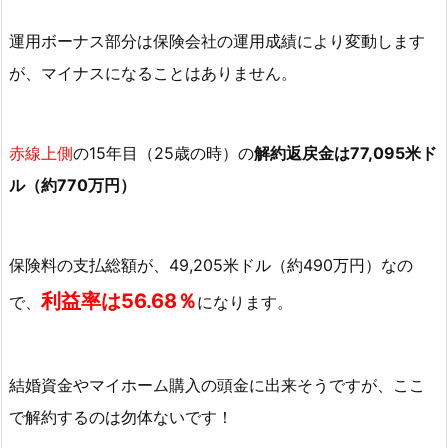
に
す
運用ボーナス部分は保険会社の運用成績により変動します
る
が、マイナスになることはありません。
場
合
9.
赤線上側
の15年目（25歳の時）の
解約返戻金は77,095米ド
ま
ル（約770万円）
と
め
保険料の支払総額が、49,205米ドル（約490万円）なの
利益率は56.68％
で、
になります。
結婚資金やマイホーム購入の頭金に出来そうですが、
ここ
で解約するのは勿体ないです！