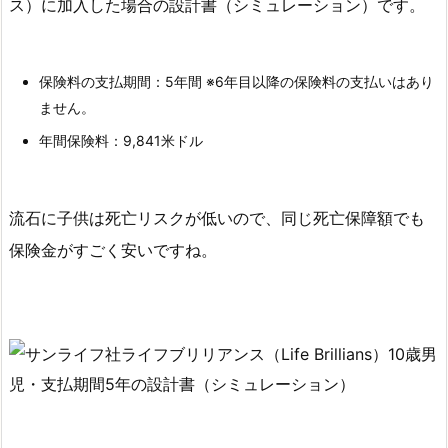
ス）に加入した場合の設計書（シミュレーション）です。
8.
2.
1
保険料の支払期間：5年間 ※6年目以降の保険料の支払いはあり
8
ません。
歳
未
年間保険料：9,841米ドル
満
の
流石に子供は死亡リスクが低いので、同じ死亡保障額でも
お
子
保険金がすごく安いですね。
さ
ん
を
被
保
険
者