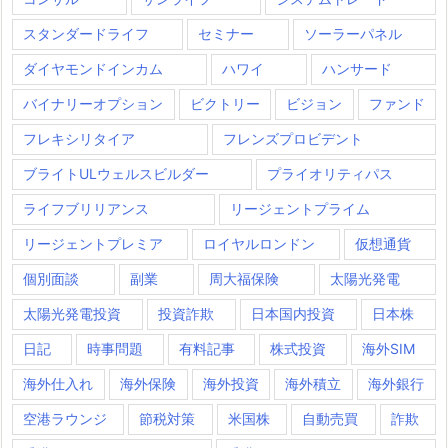
スタンダードライフ
セミナー
ソーラーパネル
ダイヤモンドインカム
ハワイ
ハンサード
バイナリーオプション
ビクトリー
ビジョン
ファンド
フレキシリタイア
フレンズプロビデント
ブライトULウェルスビルダー
プライオリティパス
ライフブリリアンス
リージェントプライム
リージェントプレミア
ロイヤルロンドン
仮想通貨
個別面談
副業
周大福保険
太陽光発電
太陽光発電投資
投資詐欺
日本国内投資
日本株
日記
時事問題
有料記事
株式投資
海外SIM
海外仕入れ
海外保険
海外投資
海外積立
海外銀行
空港ラウンジ
節税対策
米国株
自動売買
詐欺