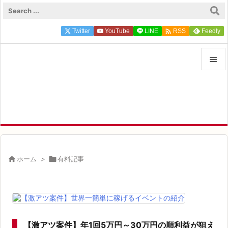

Twitter
YouTube
LINE
Feedly
RSS

FP ZEROのFIRE×投資実録

FIRE達成FP ZEROが実体験にもとづく一次情報を発信中
メニュ

サイド

前へ


ホーム
>

有料記事
次へ

検索
【激アツ案件】年1回5万円～30万円の順利益が狙え