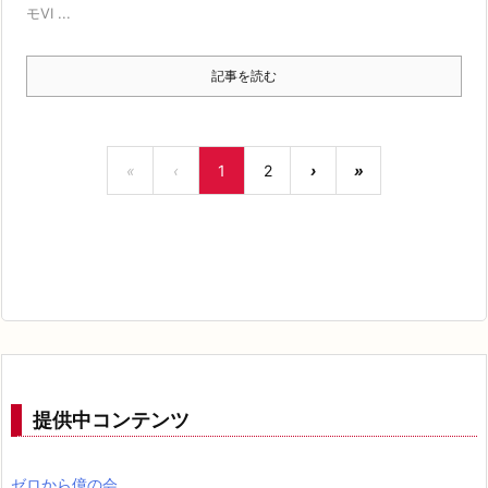
モVI ...
記事を読む
«
‹
1
2
›
»
提供中コンテンツ
ゼロから億の会