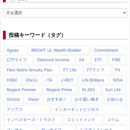
過
去
記
事
投稿キーワード（タグ）
Ageas
BRIGHT UL Wealth-Builder
Commitment
CTFライフ
Diamond Income
EA
ETF
FIRE
Flexi Retire Annuity Plan
FT Life
FTライフ
FX
HSBC
iDeCo
ITA
J-REIT
Life Brillians
NISA
Regent Premier
Regent Prime
RL360
Sun Life
Victory
Vision
おすすめ！
お小遣い稼ぎ
お知らせ
アジアス
インターネットビジネス
インベスターズ・トラスト
コミットメント
コラム
コンサル
サンライフ
システムトレード