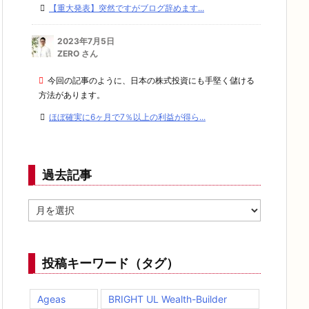
【重大発表】突然ですがブログ辞めます...
2023年7月5日
ZERO さん
今回の記事のように、日本の株式投資にも手堅く儲ける
方法があります。
ほぼ確実に6ヶ月で7％以上の利益が得ら...
過去記事
過
去
記
事
投稿キーワード（タグ）
Ageas
BRIGHT UL Wealth-Builder