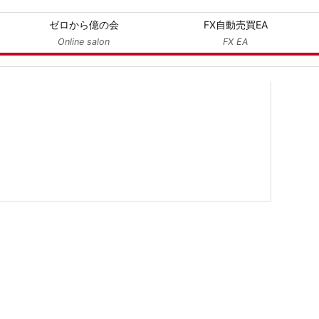
ゼロから億の会
FX自動売買EA
Online salon
FX EA