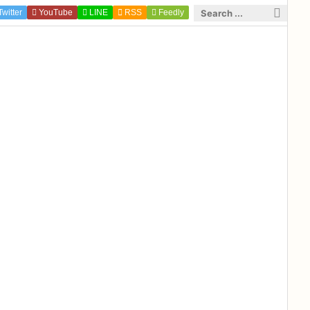
Twitter
YouTube
LINE

RSS
Feedly