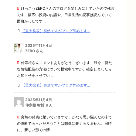
けっこうZEROさんのブログを楽しみにしていたので残念
です。幅広い投資のお話や、日常生活の記事は読んでいて
面白かったです ...
【重大発表】突然ですがブログ辞めます...
2025年11月4日
ZERO さん
仲宗根さんコメントありがとうございます。只今、新た
な情報配信の方法について模索中ですが、確定しましたら
お知らせをさせてい ...
【重大発表】突然ですがブログ辞めます...
2025年11月4日
仲宗根 智博 さん
突然の発表に驚いていますが、かなり思い悩んだの末で
の決断であっただろうことは想像に難くありません。同時
に、新しい形での情 ...