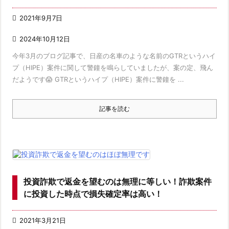

2021年9月7日

2024年10月12日
今年3月のブログ記事で、日産の名車のような名前のGTRというハイ
プ（HIPE）案件に関して警鐘を鳴らしていましたが、案の定、飛ん
だようです😱 GTRというハイプ（HIPE）案件に警鐘を ...
記事を読む
投資詐欺で返金を望むのは無理に等しい！詐欺案件
に投資した時点で損失確定率は高い！

2021年3月21日