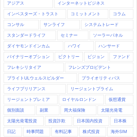
アジアス
インターネットビジネス
インベスターズ・トラスト
コミットメント
コラム
コンサル
サンライフ
システムトレード
スタンダードライフ
セミナー
ソーラーパネル
ダイヤモンドインカム
ハワイ
ハンサード
バイナリーオプション
ビクトリー
ビジョン
ファンド
フレキシリタイア
フレンズプロビデント
ブライトULウェルスビルダー
プライオリティパス
ライフブリリアンス
リージェントプライム
リージェントプレミア
ロイヤルロンドン
仮想通貨
個別面談
副業
周大福保険
太陽光発電
太陽光発電投資
投資詐欺
日本国内投資
日本株
日記
時事問題
有料記事
株式投資
海外SIM