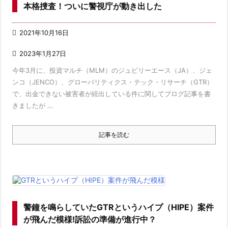
本格捜査！ついに警視庁が動き出した

2021年10月16日

2023年1月27日
今年3月に、投資マルチ（MLM）のジュビリーエース（JA）、ジェ
ンコ（JENCO）、グローバリティクス・テック・リサーチ（GTR）
で、出金できない被害者が続出している件に関してブログ記事を書
きましたが ...
記事を読む
警鐘を鳴らしていたGTRというハイプ（HIPE）案件
が飛んだ模様!訴訟の準備が進行中？