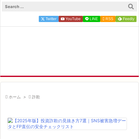

メニュ
Twitter
YouTube
LINE

RSS
Feedly

サイド
FP ZEROのFIRE×投資実録

前へ
FIRE達成FP ZEROが実体験にもとづく一次情報を発信中

次へ

検索

ホーム
>

詐欺