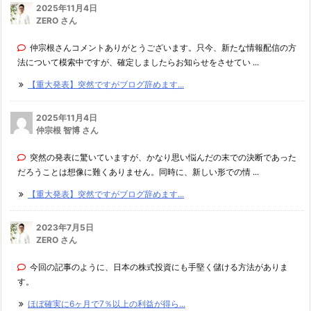
2025年11月4日
ZERO さん
仲宗根さんコメントありがとうございます。只今、新たな情報配信の方
法について模索中ですが、確定しましたらお知らせをさせてい ...
【重大発表】突然ですがブログ辞めます...
2025年11月4日
仲宗根 智博 さん
突然の発表に驚いていますが、かなり思い悩んだの末での決断であった
だろうことは想像に難くありません。同時に、新しい形での情 ...
【重大発表】突然ですがブログ辞めます...
2023年7月5日
ZERO さん
今回の記事のように、日本の株式投資にも手堅く儲ける方法がありま
す。
ほぼ確実に6ヶ月で7％以上の利益が得ら...