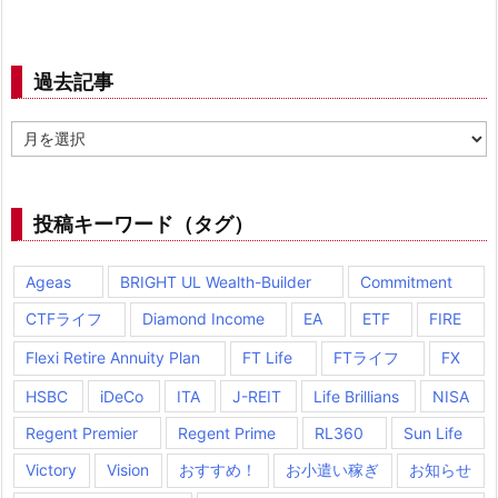
過去記事
過
去
記
事
投稿キーワード（タグ）
Ageas
BRIGHT UL Wealth-Builder
Commitment
CTFライフ
Diamond Income
EA
ETF
FIRE
Flexi Retire Annuity Plan
FT Life
FTライフ
FX
HSBC
iDeCo
ITA
J-REIT
Life Brillians
NISA
Regent Premier
Regent Prime
RL360
Sun Life
Victory
Vision
おすすめ！
お小遣い稼ぎ
お知らせ