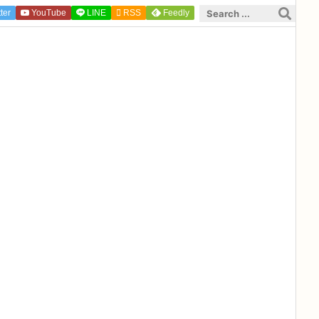
ter
YouTube
LINE

RSS
Feedly