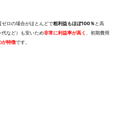
質ゼロの場合がほとんどで
粗利益もほぼ100％
と高
ン代など）も安いため
非常に利益率が高く
、初期費用
のが特徴
です。