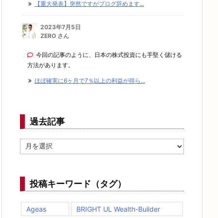
【重大発表】突然ですがブログ辞めます...
2023年7月5日
ZERO さん
今回の記事のように、日本の株式投資にも手堅く儲ける
方法があります。
ほぼ確実に6ヶ月で7％以上の利益が得ら...
過去記事
過
去
記
事
投稿キーワード（タグ）
Ageas
BRIGHT UL Wealth-Builder