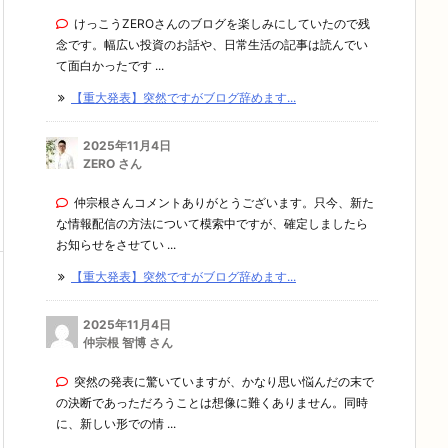
けっこうZEROさんのブログを楽しみにしていたので残
念です。幅広い投資のお話や、日常生活の記事は読んでい
て面白かったです ...
【重大発表】突然ですがブログ辞めます...
2025年11月4日
ZERO さん
仲宗根さんコメントありがとうございます。只今、新た
な情報配信の方法について模索中ですが、確定しましたら
お知らせをさせてい ...
【重大発表】突然ですがブログ辞めます...
2025年11月4日
仲宗根 智博 さん
突然の発表に驚いていますが、かなり思い悩んだの末で
の決断であっただろうことは想像に難くありません。同時
に、新しい形での情 ...