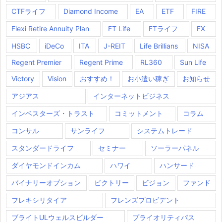
CTFライフ
Diamond Income
EA
ETF
FIRE
Flexi Retire Annuity Plan
FT Life
FTライフ
FX
HSBC
iDeCo
ITA
J-REIT
Life Brillians
NISA
Regent Premier
Regent Prime
RL360
Sun Life
Victory
Vision
おすすめ！
お小遣い稼ぎ
お知らせ
アジアス
インターネットビジネス
インベスターズ・トラスト
コミットメント
コラム
コンサル
サンライフ
システムトレード
スタンダードライフ
セミナー
ソーラーパネル
ダイヤモンドインカム
ハワイ
ハンサード
バイナリーオプション
ビクトリー
ビジョン
ファンド
フレキシリタイア
フレンズプロビデント
ブライトULウェルスビルダー
プライオリティパス