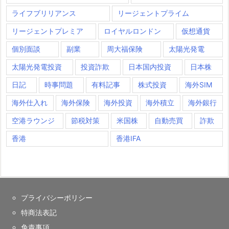
ライフブリリアンス
リージェントプライム
リージェントプレミア
ロイヤルロンドン
仮想通貨
個別面談
副業
周大福保険
太陽光発電
太陽光発電投資
投資詐欺
日本国内投資
日本株
日記
時事問題
有料記事
株式投資
海外SIM
海外仕入れ
海外保険
海外投資
海外積立
海外銀行
空港ラウンジ
節税対策
米国株
自動売買
詐欺
香港
香港IFA
プライバシーポリシー
特商法表記
免責事項