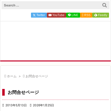

メニュ
Twitter
YouTube
LINE

RSS
Feedly

サイド
FP ZEROのFIRE×投資実録

前へ
FIRE達成FP ZEROが実体験にもとづく一次情報を発信中

次へ

検索

ホーム
>

お問合せページ
お問合せページ

2013年5月13日

2026年1月25日