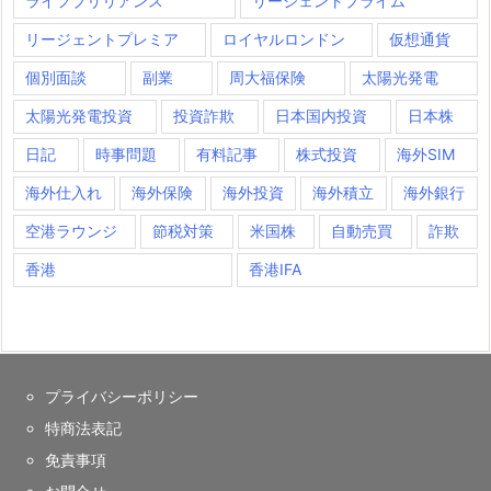
ライフブリリアンス
リージェントプライム
リージェントプレミア
ロイヤルロンドン
仮想通貨
個別面談
副業
周大福保険
太陽光発電
太陽光発電投資
投資詐欺
日本国内投資
日本株
日記
時事問題
有料記事
株式投資
海外SIM
海外仕入れ
海外保険
海外投資
海外積立
海外銀行
空港ラウンジ
節税対策
米国株
自動売買
詐欺
香港
香港IFA
プライバシーポリシー
特商法表記
免責事項