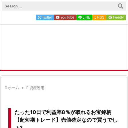

メニュ
Twitter
YouTube
LINE

RSS
Feedly

サイド
FP ZEROのFIRE×投資実録

前へ
FIRE達成FP ZEROが実体験にもとづく一次情報を発信中

次へ

検索

ホーム
>

資産運用
たった10日で利益率8％が取れるお宝銘柄
【超短期トレード】売値確定なので買うでし
ょ?