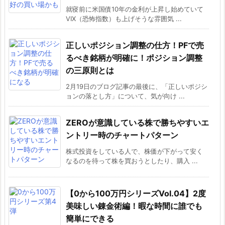
就寝前に米国債10年の金利が上昇し始めていて
VIX（恐怖指数）も上げそうな雰囲気 ...
正しいポジション調整の仕方！PFで売
るべき銘柄が明確に！ポジション調整
の三原則とは
2月19日のブログ記事の最後に、「正しいポジシ
ョンの落とし方」について、気が向け ...
ZEROが意識している株で勝ちやすいエ
ントリー時のチャートパターン
株式投資をしている人で、株価が下がって安く
なるのを待って株を買おうとしたり、購入 ...
【0から100万円シリーズVol.04】2度
美味しい錬金術編！暇な時間に誰でも
簡単にできる