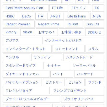
Flexi Retire Annuity Plan
FT Life
FTライフ
FX
HSBC
iDeCo
ITA
J-REIT
Life Brillians
NISA
Regent Premier
Regent Prime
RL360
Sun Life
Victory
Vision
おすすめ！
お小遣い稼ぎ
お知らせ
アジアス
インターネットビジネス
インベスターズ・トラスト
コミットメント
コラム
コンサル
サンライフ
システムトレード
スタンダードライフ
セミナー
ソーラーパネル
ダイヤモンドインカム
ハワイ
ハンサード
バイナリーオプション
ビクトリー
ビジョン
ファンド
フレキシリタイア
フレンズプロビデント
ブライトULウェルスビルダー
プライオリティパス