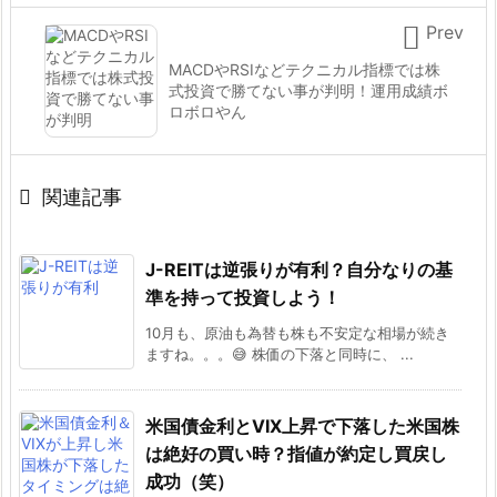

Prev
MACDやRSIなどテクニカル指標では株
式投資で勝てない事が判明！運用成績ボ
ロボロやん

関連記事
J-REITは逆張りが有利？自分なりの基
準を持って投資しよう！
10月も、原油も為替も株も不安定な相場が続き
ますね。。。😅 株価の下落と同時に、 ...
米国債金利とVIX上昇で下落した米国株
は絶好の買い時？指値が約定し買戻し
成功（笑）