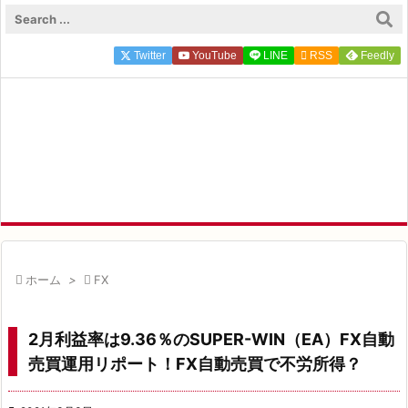

メニュ
Twitter
YouTube
LINE

RSS
Feedly

サイド
FP ZEROのFIRE×投資実録

前へ
FIRE達成FP ZEROが実体験にもとづく一次情報を発信中

次へ

検索

ホーム
>

FX
2月利益率は9.36％のSUPER-WIN（EA）FX自動
売買運用リポート！FX自動売買で不労所得？