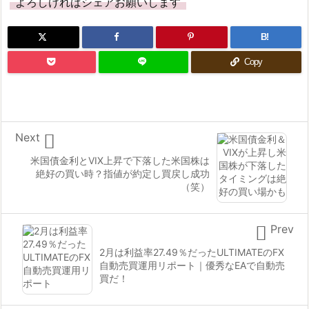
よろしければシェアお願いします
B!
Copy

Next
米国債金利とVIX上昇で下落した米国株は
絶好の買い時？指値が約定し買戻し成功
（笑）

Prev
2月は利益率27.49％だったULTIMATEのFX
自動売買運用リポート｜優秀なEAで自動売
買だ！