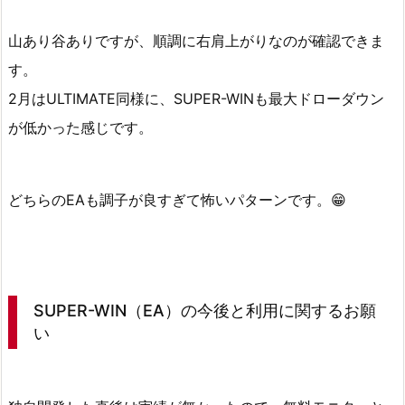
R
-
山あり谷ありですが、順調に右肩上がりなのが確認できま
W
す。
I
2月はULTIMATE同様に、SUPER-WINも最大ドローダウン
N
が低かった感じです。
（E
A）
の
どちらのEAも調子が良すぎて怖いパターンです。😁
2
0
2
1
年
SUPER-WIN（EA）の今後と利用に関するお願
2
い
月
の
運