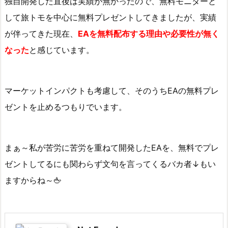
独自開発した直後は実績が無かったので、無料モニターと
用
して旅トモを中心に無料プレゼントしてきましたが、
実績
サ
マ
が伴ってきた現在、
EAを無料配布する理由や必要性が無く
リ
なった
と感じています。
ー
4.
マーケットインパクトも考慮して、そのうちEAの無料プレ
S
U
ゼントを止めるつもりでいます。
P
E
R
まぁ～私が苦労に苦労を重ねて開発したEAを、無料でプレ
-
ゼントしてるにも関わらず文句を言ってくるバカ者↓もい
W
ますからね～🖕
I
N
（E
A）