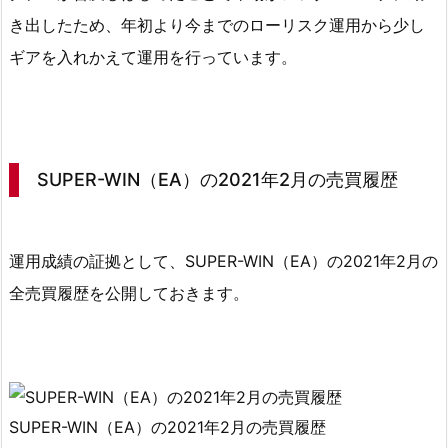
資
き出したため、
年初より今までのローリスク運用から少し
産
ギアを入れかえて運用
を行っています。
推
移
2.
S
U
SUPER-WIN（EA）の2021年2月の売買履歴
P
E
R
運用成績の証拠として、SUPER-WIN（EA）の2021年2月の
-
全売買履歴を公開しておきます。
W
I
N
（E
A）
SUPER-WIN（EA）の2021年2月の売買履歴
の