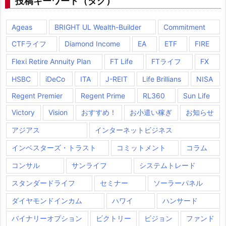
投稿キーワード（タグ）
Ageas
BRIGHT UL Wealth-Builder
Commitment
CTFライフ
Diamond Income
EA
ETF
FIRE
Flexi Retire Annuity Plan
FT Life
FTライフ
FX
HSBC
iDeCo
ITA
J-REIT
Life Brillians
NISA
Regent Premier
Regent Prime
RL360
Sun Life
Victory
Vision
おすすめ！
お小遣い稼ぎ
お知らせ
アジアス
インターネットビジネス
インベスターズ・トラスト
コミットメント
コラム
コンサル
サンライフ
システムトレード
スタンダードライフ
セミナー
ソーラーパネル
ダイヤモンドインカム
ハワイ
ハンサード
バイナリーオプション
ビクトリー
ビジョン
ファンド