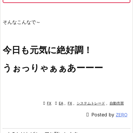
そんなこんなで～
今日も元気に
絶好調
！
うぉっりゃぁぁあーーー

FX

EA
,
FX
,
システムトレード
,
自動売買

Posted by
ZERO