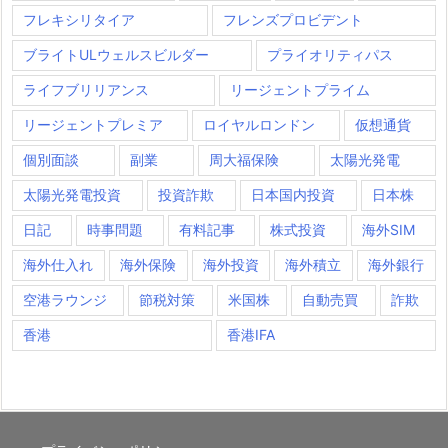
フレキシリタイア
フレンズプロビデント
ブライトULウェルスビルダー
プライオリティパス
ライフブリリアンス
リージェントプライム
リージェントプレミア
ロイヤルロンドン
仮想通貨
個別面談
副業
周大福保険
太陽光発電
太陽光発電投資
投資詐欺
日本国内投資
日本株
日記
時事問題
有料記事
株式投資
海外SIM
海外仕入れ
海外保険
海外投資
海外積立
海外銀行
空港ラウンジ
節税対策
米国株
自動売買
詐欺
香港
香港IFA