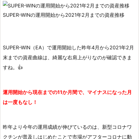
I
N
SUPER-WINの運用開始から2021年2月までの資産推移
の
運
用
開
SUPER-WIN（EA）で運用開始した昨年4月から2021年2月
始
末までの資産曲線は、綺麗な右肩上がりなのが確認できま
か
すね。👍
ら
2
0
運用開始から現在までの11か月間で、マイナスになった月
2
1
は一度もなし！
年
2
月
昨年より今年の運用成績が伸びているのは、新型コロナワ
の
クチンが普及しはじめたことで市場がアフターコロナに動