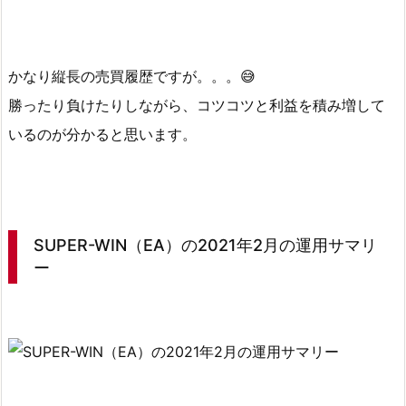
2
0
2
かなり縦長の売買履歴ですが。。。😅
1
勝ったり負けたりしながら、コツコツと利益を積み増して
年
2
いるのが分かると思います。
月
の
売
買
SUPER-WIN（EA）の2021年2月の運用サマリ
履
ー
歴
3.
S
U
P
E