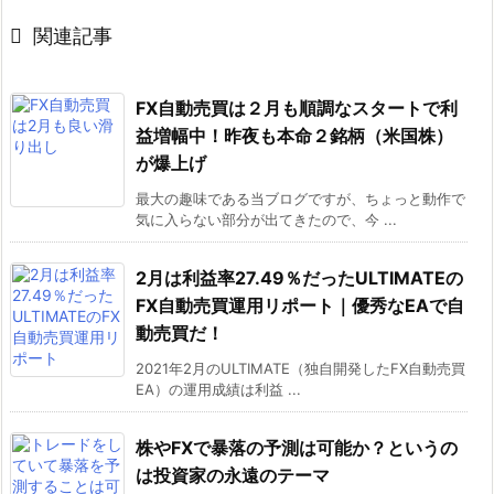

関連記事
FX自動売買は２月も順調なスタートで利
益増幅中！昨夜も本命２銘柄（米国株）
が爆上げ
最大の趣味である当ブログですが、ちょっと動作で
気に入らない部分が出てきたので、今 ...
2月は利益率27.49％だったULTIMATEの
FX自動売買運用リポート｜優秀なEAで自
動売買だ！
2021年2月のULTIMATE（独自開発したFX自動売買
EA）の運用成績は利益 ...
株やFXで暴落の予測は可能か？というの
は投資家の永遠のテーマ