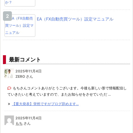
m
e
EA（FX自動売買ツール）設定マニュアル
n
t
l
i
m
最新コメント
i
t
2025年11月4日
を
ZERO さん
タ
もちさんコメントありがとうございます。今後も新しい形で情報配信し
ッ
ていきたいと考えていますので、またお知らせをさせていただ ...
プ
【重大発表】突然ですがブログ辞めます...
5.
3.
2025年11月4日
もち
さん
ス
テ