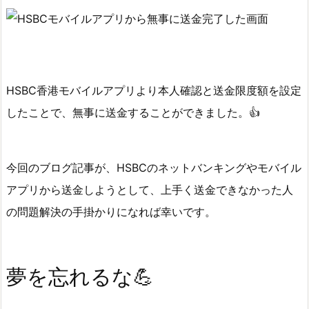
（本
人
確
認）
を
HSBC香港モバイルアプリより本人確認と送金限度額を設定
タ
したことで、無事に送金することができました。👍
ッ
プ
今回のブログ記事が、HSBCのネットバンキングやモバイル
4.
本
アプリから送金しようとして、上手く送金できなかった人
人
の問題解決の手掛かりになれば幸いです。
確
認
後
夢を忘れるな💪
に
送