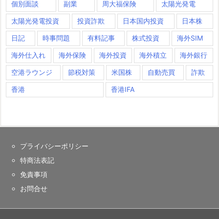
個別面談
副業
周大福保険
太陽光発電
太陽光発電投資
投資詐欺
日本国内投資
日本株
日記
時事問題
有料記事
株式投資
海外SIM
海外仕入れ
海外保険
海外投資
海外積立
海外銀行
空港ラウンジ
節税対策
米国株
自動売買
詐欺
香港
香港IFA
プライバシーポリシー
特商法表記
免責事項
お問合せ