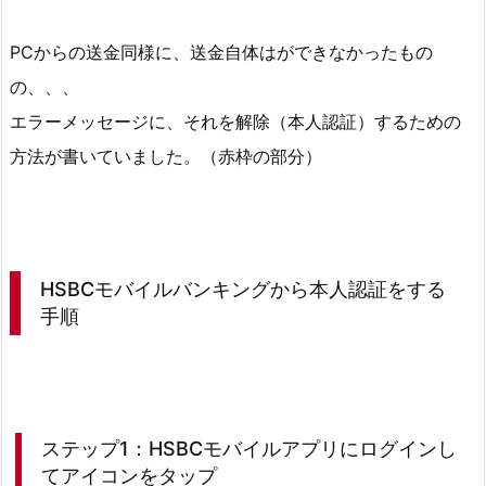
果
PCからの送金同様に、送金自体はができなかったもの
3.
の、、、
H
エラーメッセージに、それを解除（本人認証）するための
S
B
方法が書いていました。（赤枠の部分）
C
モ
バ
イ
HSBCモバイルバンキングから本人認証をする
ル
手順
バ
ン
キ
ン
グ
ステップ1：HSBCモバイルアプリにログインし
か
てアイコンをタップ