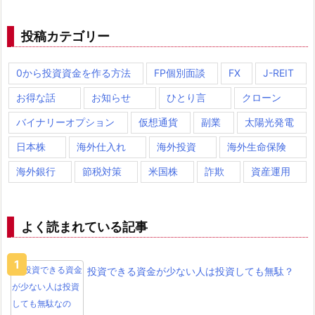
n
投稿カテゴリー
g
s
の
0から投資資金を作る方法
FP個別面談
FX
J-REIT
S
お得な話
お知らせ
ひとり言
クローン
m
バイナリーオプション
仮想通貨
副業
太陽光発電
a
l
日本株
海外仕入れ
海外投資
海外生命保険
-
海外銀行
節税対策
米国株
詐欺
資産運用
v
a
l
よく読まれている記事
u
e
投資できる資金が少ない人は投資しても無駄？
p
a
y