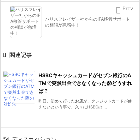

Prev
5.
ハリスフレイザー社からのIFA移管サポート
H
の相談が急増中！
S
B
C
ア

関連記事
プ
リ
HSBCキャッシュカードがセブン銀行のA
で
TMで突然出金できなくなった😱どうすれ
n
ば？
o
n
昨日、初めて行ったお店が、クレジットカードが使
えないという事で、久々にHSBCの ...
-
r
e
g
ディスカッション