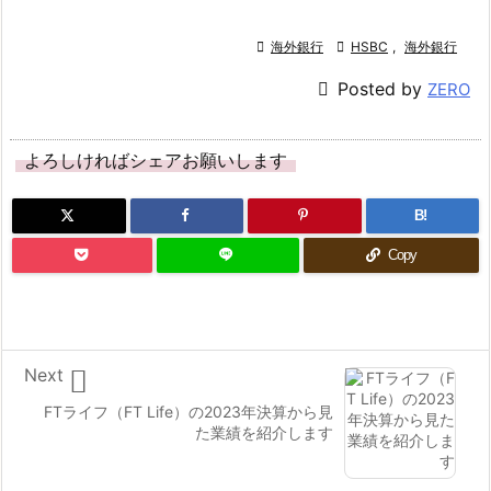
金
し

海外銀行

HSBC
,
海外銀行
た

Posted by
ZERO
ら
今
度
よろしければシェアお願いします
は
送
B!
金
Copy
限
度
額
が

Next
ゼ
ロ
FTライフ（FT Life）の2023年決算から見
と
た業績を紹介します
表
示