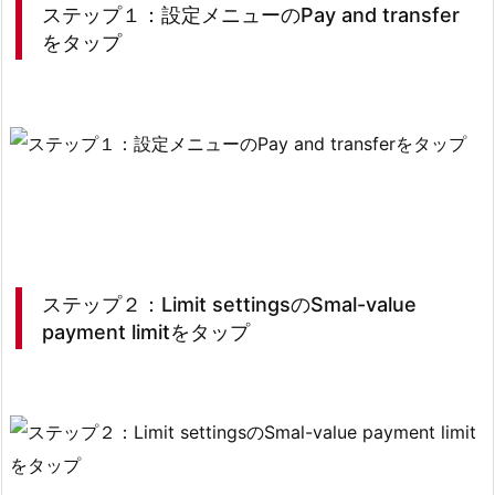
ステップ１：設定メニューのPay and transfer
3.
をタップ
3.
ス
テ
ッ
プ
３：
S
e
c
ステップ２：Limit settingsのSmal-value
u
payment limitをタップ
r
i
t
y
メ