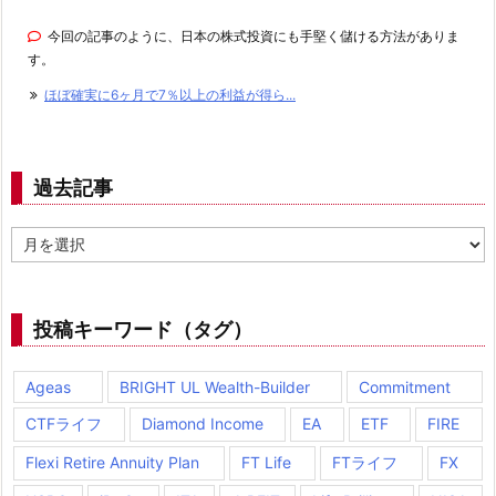
金
今回の記事のように、日本の株式投資にも手堅く儲ける方法がありま
限
す。
度
ほぼ確実に6ヶ月で7％以上の利益が得ら...
額
を
設
過去記事
定
6.
過
去
H
記
S
事
B
投稿キーワード（タグ）
C
モ
Ageas
BRIGHT UL Wealth-Builder
Commitment
バ
CTFライフ
Diamond Income
EA
ETF
FIRE
イ
Flexi Retire Annuity Plan
FT Life
FTライフ
FX
ル
ア