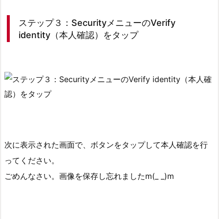
H
S
ステップ３：SecurityメニューのVerify
B
identity（本人確認）をタップ
C
モ
バ
イ
ル
ア
プ
リ
に
次に表示された画面で、ボタンをタップして本人確認を行
ロ
ってください。
グ
ごめんなさい。画像を保存し忘れましたm(_ _)m
イ
ン
し
て