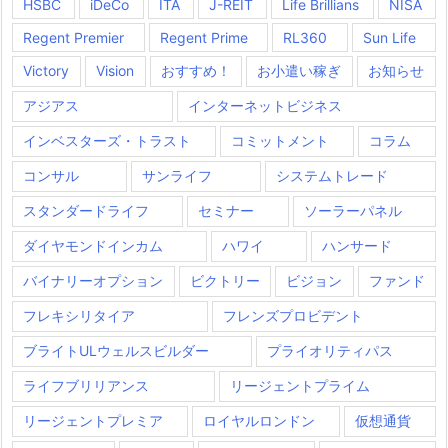
HSBC
iDeCo
ITA
J-REIT
Life Brillians
NISA
プ
Regent Premier
Regent Prime
RL360
Sun Life
リ
Victory
Vision
おすすめ！
お小遣い稼ぎ
お知らせ
か
ら
アジアス
インターネットビジネス
無
インベスターズ・トラスト
コミットメント
コラム
事
コンサル
サンライフ
システムトレード
に
送
スタンダードライフ
セミナー
ソーラーパネル
金
ダイヤモンドインカム
ハワイ
ハンサード
完
バイナリーオプション
ビクトリー
ビジョン
ファンド
了
フレキシリタイア
フレンズプロビデント
ブライトULウェルスビルダー
プライオリティパス
ライフブリリアンス
リージェントプライム
リージェントプレミア
ロイヤルロンドン
仮想通貨