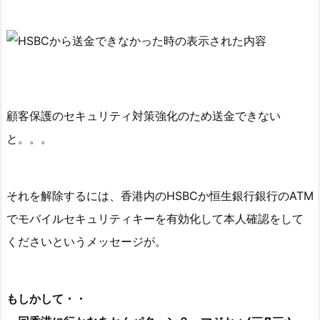
ら
送
金
で
き
な
顧客保護のセキュリティ対策強化のため送金できない
か
と。。。
っ
た
時
それを解除するには、香港内のHSBCか恒生銀行銀行のATM
の
でモバイルセキュリティキーを有効化して本人確認をして
表
示
くださいというメッセージが。
画
面
もしかして・・
2.