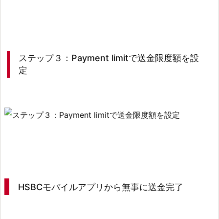
ニ
ュ
ー
の
V
ステップ３：Payment limitで送金限度額を設
e
定
r
i
f
y
i
d
e
n
t
HSBCモバイルアプリから無事に送金完了
i
t
y