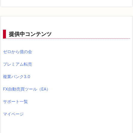
a
y
a
n
提供中コンテンツ
d
t
ゼロから億の会
r
a
プレミアム転売
n
複業バンク3.0
s
f
FX自動売買ツール（EA）
e
r
サポート一覧
を
マイページ
タ
ッ
プ