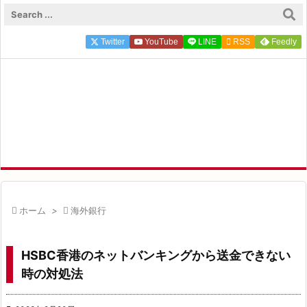

メニュ
Twitter
YouTube
LINE

RSS
Feedly

サイド
FP ZEROのFIRE×投資実録

前へ
FIRE達成FP ZEROが実体験にもとづく一次情報を発信中

次へ

検索

ホーム
>

海外銀行
HSBC香港のネットバンキングから送金できない
時の対処法