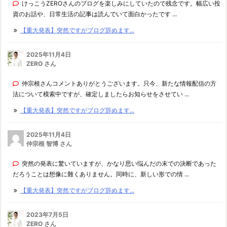
けっこうZEROさんのブログを楽しみにしていたので残念です。幅広い投
ッ
資のお話や、日常生活の記事は読んでいて面白かったです ...
プ
【重大発表】突然ですがブログ辞めます...
３：
P
2025年11月4日
ZERO さん
a
y
仲宗根さんコメントありがとうございます。只今、新たな情報配信の方
m
法について模索中ですが、確定しましたらお知らせをさせてい ...
e
【重大発表】突然ですがブログ辞めます...
n
t
2025年11月4日
l
仲宗根 智博 さん
i
突然の発表に驚いていますが、かなり思い悩んだの末での決断であった
m
だろうことは想像に難くありません。同時に、新しい形での情 ...
i
【重大発表】突然ですがブログ辞めます...
t
で
2023年7月5日
送
ZERO さん