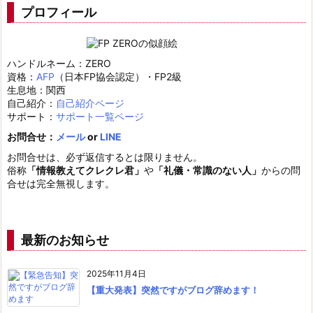
プロフィール
5.
2.
ス
ハンドルネーム：ZERO
テ
資格：
AFP
（日本FP協会認定）・FP2級
生息地：関西
ッ
自己紹介：
自己紹介ページ
プ
サポート：
サポート一覧ページ
２：
お問合せ：
メール
or
LINE
L
お問合せは、必ず返信するとは限りません。
i
俗称
「情報教えてクレクレ君」
や
「礼儀・常識のない人」
からの問
合せは完全無視します。
m
i
t
最新のお知らせ
s
e
2025年11月4日
t
【重大発表】突然ですがブログ辞めます！
t
i