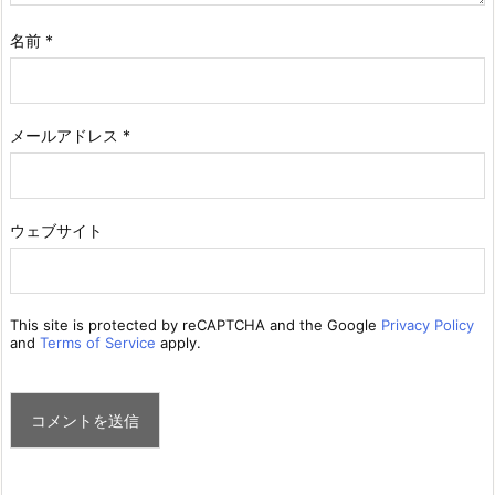
設
名前
*
定
5.
1.
メールアドレス
*
ス
テ
ッ
ウェブサイト
プ
１：
設
定
This site is protected by reCAPTCHA and the Google
Privacy Policy
and
Terms of Service
apply.
メ
ニ
ュ
ー
の
P