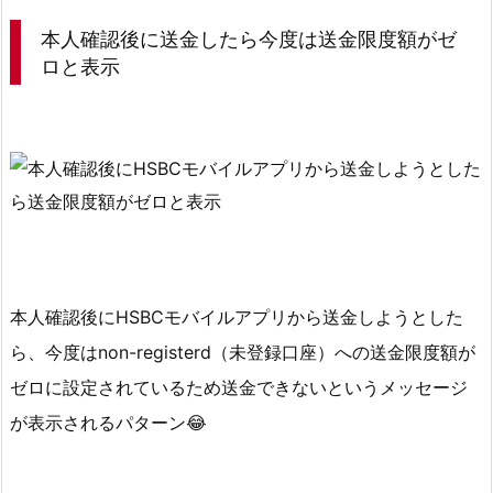
ア
本人確認後に送金したら今度は送金限度額がゼ
イ
ロと表示
コ
ン
を
タ
ッ
プ
3.
2.
本人確認後にHSBCモバイルアプリから送金しようとした
ス
ら、今度はnon-registerd（未登録口座）への送金限度額が
テ
ッ
ゼロに設定されているため送金できないというメッセージ
プ
が表示されるパターン😂
２：
設