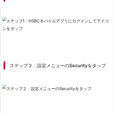
ら
本
人
認
証
を
す
る
手
順
ステップ２：設定メニューのSecurityをタップ
3.
1.
ス
テ
ッ
プ
1：