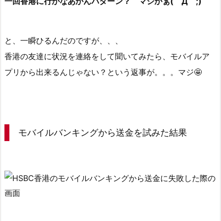
一回香港に行かなあかんパターン？ マジかぁ(￣Д￣;)
モ
バ
イ
と、一瞬ひるんだのですが、、、
ル
バ
香港の友達に状況を連絡をして聞いてみたら、モバイルア
ン
プリから出来るんじゃない？という返事が。。。マジ🤩
キ
ン
グ
か
ら
モバイルバンキングから送金を試みた結果
送
金
を
試
み
た
結