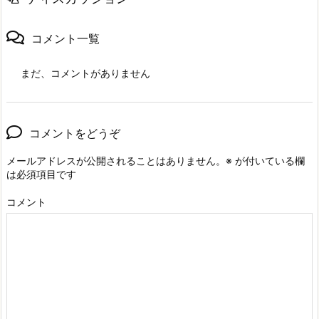
i
s
コメント一覧
t
e
まだ、コメントがありません
r
d
（未
登
コメントをどうぞ
録
メールアドレスが公開されることはありません。
※
が付いている欄
口
は必須項目です
座）
コメント
の
送
金
限
度
額
を