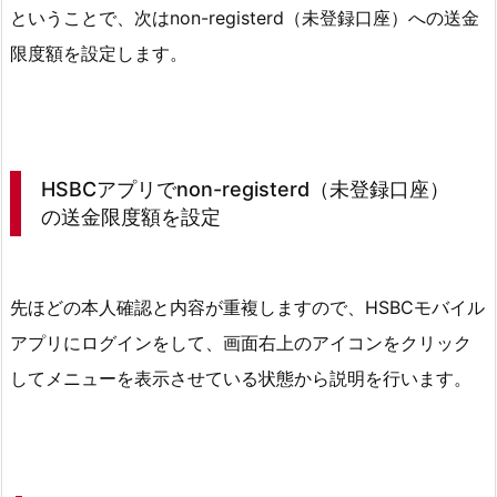
定
ということで、次はnon-registerd（未登録口座）への送金
メ
限度額を設定します。
ニ
ュ
ー
の
S
HSBCアプリでnon-registerd（未登録口座）
e
の送金限度額を設定
c
u
r
先ほどの本人確認と内容が重複しますので、HSBCモバイル
i
アプリにログインをして、画面右上のアイコンをクリック
t
してメニューを表示させている状態から説明を行います。
y
を
タ
ッ
プ